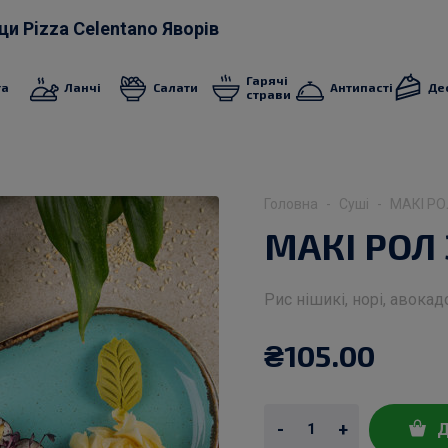
ци Pizza Celentano Яворів
Гарячі
та
Ланчі
Салати
Антипасті
Де
страви
Головна
Суші
МАКІ Р
МАКІ РОЛ
Рис нішикі, норі, авокад
₴
105.00
-
+
Д