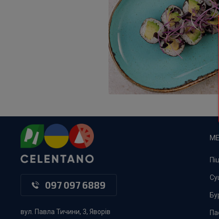
М
Пі
Су
097 097 6889
Бу
вул. Павла Тичини, 3, Яворів
Па