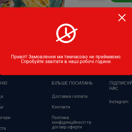
Категорія:
Суші
Поділитися
Привіт! Замовлення ми тимчасово не приймаємо.
Спробуйте завітати в наші робочі години.
ЕНЮ
БІЛЬШЕ ПОСИЛАНЬ
ПІДПИСУЙ
НАС
ца
Доставка і оплата
Instagram
ші
Контакти
ргери
Політика
конфіденційності та
договір оферти
ста