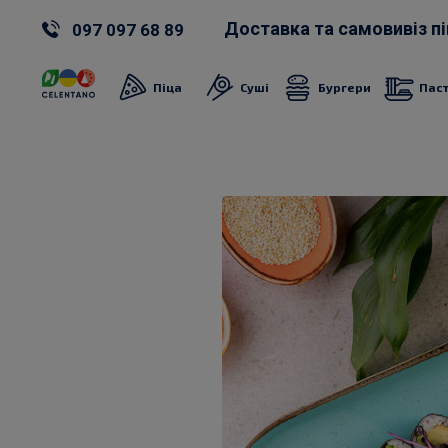
Доставка та самовивіз пі
097 097 68 89
Піца
Суші
Бургери
Пас