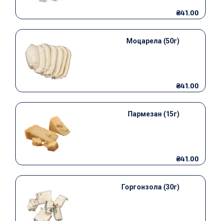
₴41.00
Моцарела (50г)
₴41.00
Пармезан (15г)
₴41.00
Горгонзола (30г)