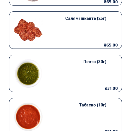
₴65.00
Салямі піканте (25г)
₴65.00
Песто (30г)
₴31.00
Табаско (10г)