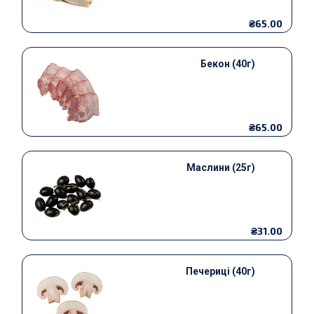
₴65.00
Бекон (40г)
₴65.00
Маслини (25г)
₴31.00
Печериці (40г)