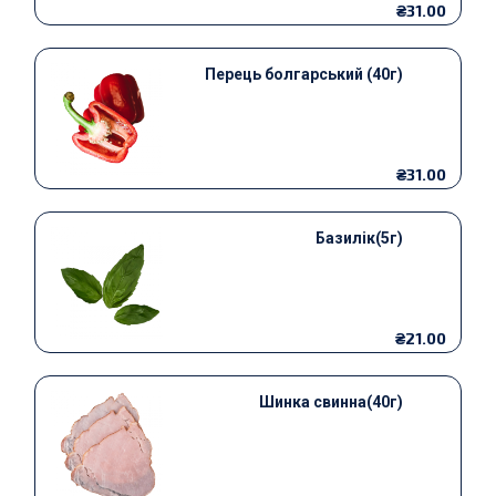
₴31.00
Перець болгарський (40г)
₴31.00
Базилік(5г)
₴21.00
Шинка свинна(40г)