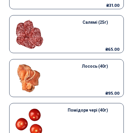
₴31.00
Салямі (25г)
₴65.00
Лосось (40г)
₴95.00
Помідори чері (40г)