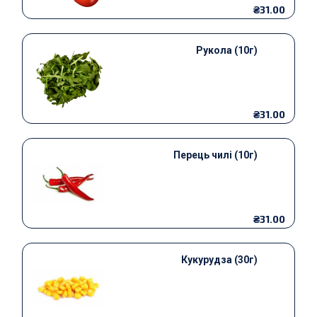
₴31.00
Рукола (10г)
₴31.00
Перець чилі (10г)
₴31.00
Кукурудза (30г)