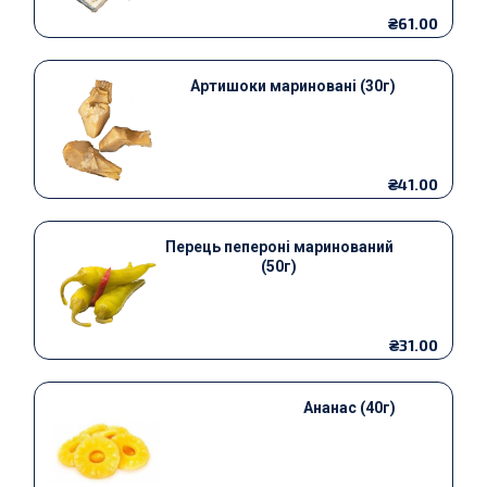
₴61.00
Артишоки мариновані (30г)
₴41.00
Перець пепероні маринований
(50г)
₴31.00
Ананас (40г)