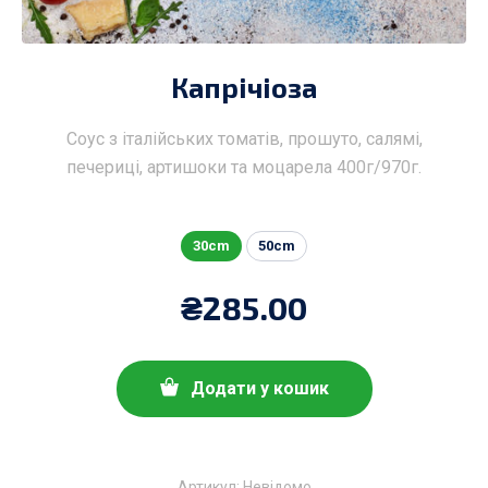
Капрічіоза
Соус з італійських томатів, прошуто, салямі,
печериці, артишоки та моцарела 400г/970г.
30cm
50cm
₴
285.00
Додати у кошик
Артикул:
Невідомо