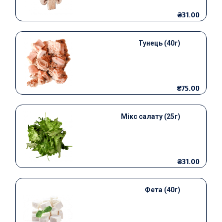
₴31.00
Тунець (40г)
₴75.00
Мікс салату (25г)
₴31.00
Фета (40г)