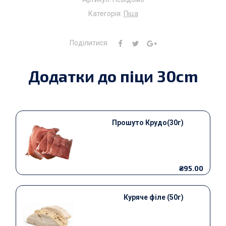
Категорія:
Піца
Поділитися
Додатки до піци 30cm
Прошуто Крудо(30г)
₴95.00
Куряче філе (50г)