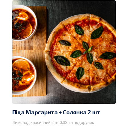
Піца Маргарита + Солянка 2 шт
Лимонад класичний 2шт 0,33л в подарунок