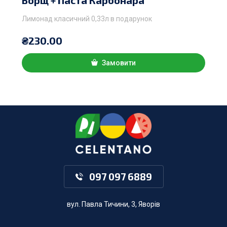
Борщ + Паста Карбонара
Лимонад класичний 0,33л в подарунок
₴
230.00
Замовити
097 097 6889
вул. Павла Тичини, 3, Яворів