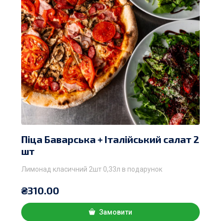
Піца Баварська + Італійський салат 2
шт
Лимонад класичний 2шт 0,33л в подарунок
₴
310.00
Замовити