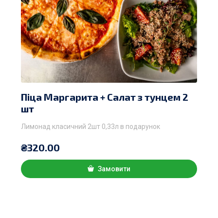
Піца Маргарита + Салат з тунцем 2
шт
Лимонад класичний 2шт 0,33л в подарунок
₴
320.00
Замовити