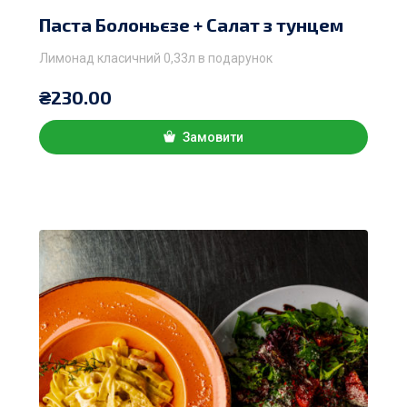
Паста Болоньєзе + Салат з тунцем
Лимонад класичний 0,33л в подарунок
₴
230.00
Замовити