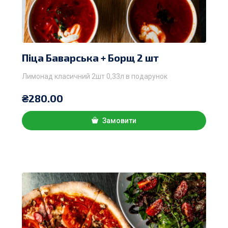
Піца Баварська + Борщ 2 шт
Лимонад класичний 2шт 0,33л в подарунок
₴
280.00
Замовити