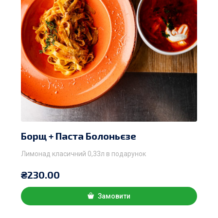
Борщ + Паста Болоньєзе
Лимонад класичний 0,33л в подарунок
₴
230.00
Замовити