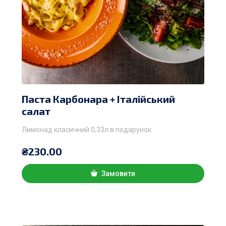
Паста Карбонара + Італійський
салат
Лимонад класичний 0,33л в подарунок
₴
230.00
Замовити